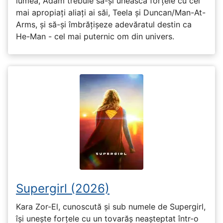
lumea, Adam trebuie să-și unească forțele cu cei
mai apropiați aliați ai săi, Teela și Duncan/Man-At-
Arms, și să-și îmbrățișeze adevăratul destin ca
He-Man - cel mai puternic om din univers.
Supergirl (2026)
Kara Zor-El, cunoscută și sub numele de Supergirl,
își unește forțele cu un tovarăș neașteptat într-o