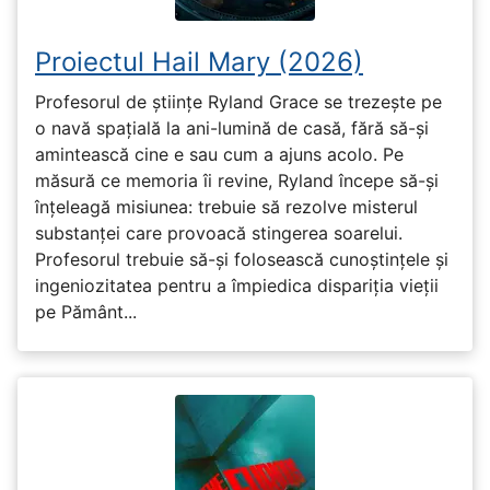
Proiectul Hail Mary (2026)
Profesorul de științe Ryland Grace se trezește pe
o navă spațială la ani-lumină de casă, fără să-și
amintească cine e sau cum a ajuns acolo. Pe
măsură ce memoria îi revine, Ryland începe să-și
înțeleagă misiunea: trebuie să rezolve misterul
substanței care provoacă stingerea soarelui.
Profesorul trebuie să-și folosească cunoștințele și
ingeniozitatea pentru a împiedica dispariția vieții
pe Pământ...