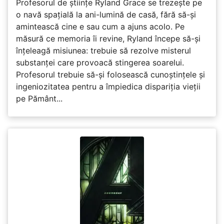
Profesorul de științe Ryland Grace se trezește pe
o navă spațială la ani-lumină de casă, fără să-și
amintească cine e sau cum a ajuns acolo. Pe
măsură ce memoria îi revine, Ryland începe să-și
înțeleagă misiunea: trebuie să rezolve misterul
substanței care provoacă stingerea soarelui.
Profesorul trebuie să-și folosească cunoștințele și
ingeniozitatea pentru a împiedica dispariția vieții
pe Pământ...