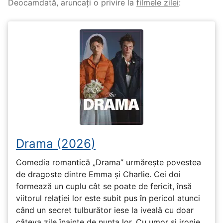
Deocamdată, aruncați o privire la
filmele zilei
:
Drama (2026)
Comedia romantică „Drama” urmărește povestea
de dragoste dintre Emma și Charlie. Cei doi
formează un cuplu cât se poate de fericit, însă
viitorul relației lor este subit pus în pericol atunci
când un secret tulburător iese la iveală cu doar
câteva zile înainte de nunta lor. Cu umor și ironie,