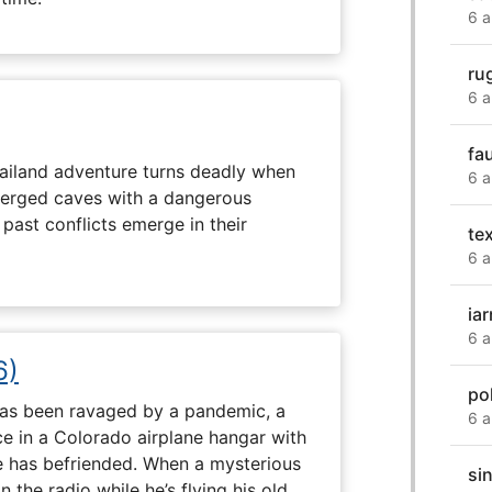
6 a
ru
6 a
fa
hailand adventure turns deadly when
6 a
erged caves with a dangerous
past conflicts emerge in their
te
6 a
iar
6 a
6)
po
 has been ravaged by a pandemic, a
6 a
e in a Colorado airplane hangar with
 has befriended. When a mysterious
si
the radio while he’s flying his old