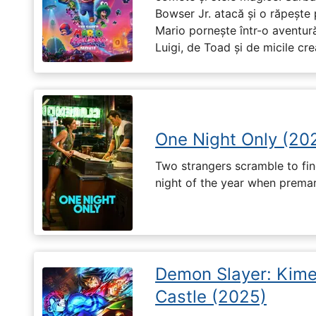
Bowser Jr. atacă și o răpește 
Mario pornește într-o aventură
Luigi, de Toad și de micile cr
One Night Only (20
Two strangers scramble to fi
night of the year when premari
Demon Slayer: Kimet
Castle (2025)