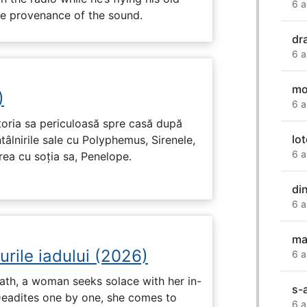
6 a
the provenance of the sound.
dr
6 a
mod
)
6 a
toria sa periculoasă spre casă după
lo
tâlnirile sale cu Polyphemus, Sirenele,
6 a
irea cu soția sa, Penelope.
din
6 a
ma
urile iadului (2026)
6 a
ath, a woman seeks solace with her in-
s-
Deadites one by one, she comes to
6 a