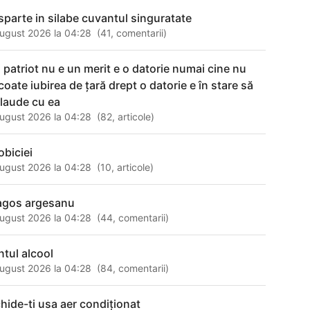
sparte in silabe cuvantul singuratate
ugust 2026 la 04:28
(
41
,
comentarii
)
fi patriot nu e un merit e o datorie numai cine nu
coate iubirea de țară drept o datorie e în stare să
 laude cu ea
ugust 2026 la 04:28
(
82
,
articole
)
obiciei
ugust 2026 la 04:28
(
10
,
articole
)
agos argesanu
ugust 2026 la 04:28
(
44
,
comentarii
)
ntul alcool
ugust 2026 la 04:28
(
84
,
comentarii
)
chide-ti usa aer condiţionat