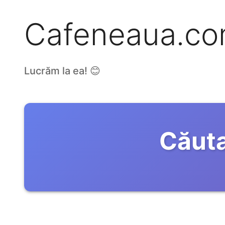
Cafeneaua.c
Lucrăm la ea! 😊
Căuta