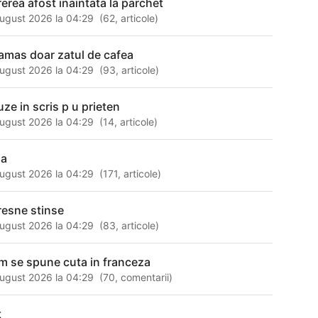
rerea afost inaintata la parchet
ugust 2026 la 04:29
(
62
,
articole
)
ramas doar zatul de cafea
ugust 2026 la 04:29
(
93
,
articole
)
uze in scris p u prieten
ugust 2026 la 04:29
(
14
,
articole
)
na
ugust 2026 la 04:29
(
171
,
articole
)
resne stinse
ugust 2026 la 04:29
(
83
,
articole
)
m se spune cuta in franceza
ugust 2026 la 04:29
(
70
,
comentarii
)
t