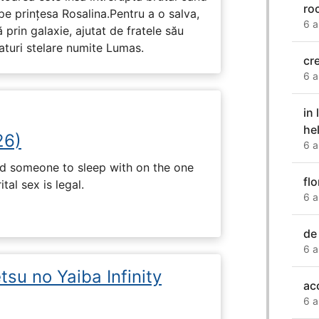
ro
pe prinţesa Rosalina.Pentru a o salva,
6 a
 prin galaxie, ajutat de fratele său
eaturi stelare numite Lumas.
cr
6 a
in 
he
26)
6 a
nd someone to sleep with on the one
flo
tal sex is legal.
6 a
de 
6 a
su no Yaiba Infinity
ac
6 a