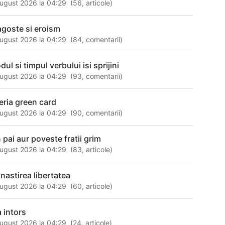
ugust 2026 la 04:29
(
56
,
articole
)
agoste si eroism
ugust 2026 la 04:29
(
84
,
comentarii
)
ul si timpul verbului isi sprijini
ugust 2026 la 04:29
(
93
,
comentarii
)
teria green card
ugust 2026 la 04:29
(
90
,
comentarii
)
 pai aur poveste fratii grim
ugust 2026 la 04:29
(
83
,
articole
)
nastirea libertatea
ugust 2026 la 04:29
(
60
,
articole
)
a intors
ugust 2026 la 04:29
(
24
,
articole
)