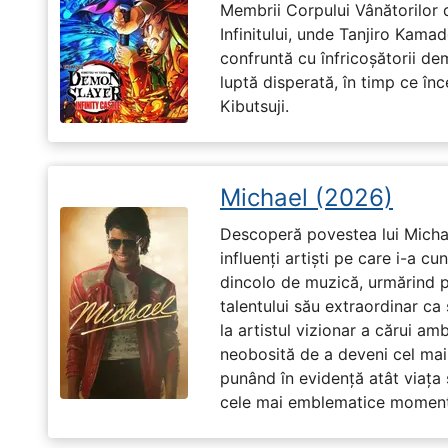
Membrii Corpului Vânătorilor 
Infinitului, unde Tanjiro Kam
confruntă cu înfricoșătorii de
luptă disperată, în timp ce în
Kibutsuji.
Michael (2026)
Descoperă povestea lui Michae
influenți artiști pe care i-a c
dincolo de muzică, urmărind p
talentului său extraordinar ca 
la artistul vizionar a cărui am
neobosită de a deveni cel mai
punând în evidență atât viața s
cele mai emblematice momente 