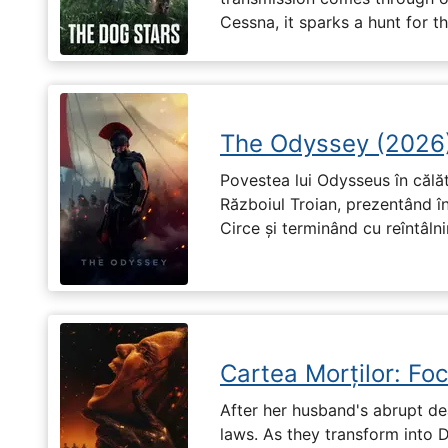
Cessna, it sparks a hunt for 
The Odyssey (2026
Povestea lui Odysseus în călă
Războiul Troian, prezentând în
Circe și terminând cu reîntâln
Cartea Morților: Foc
After her husband's abrupt de
laws. As they transform into 