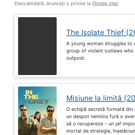
Deocamdată, aruncați o privire la
filmele zilei
:
The Isolate Thief (
A young woman struggles to c
group of violent outlaws who 
outpost.
Misiune la limită (2
O echipă secretă formată din a
un despot nemilos fură o avere 
să o recupereze – un jaf impos
mortal de strategie, înșelăciun