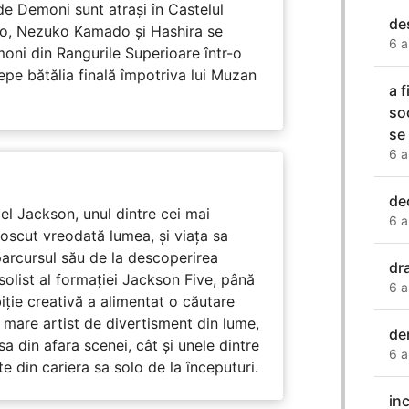
de Demoni sunt atrași în Castelul
de
ado, Nezuko Kamado și Hashira se
6 a
moni din Rangurile Superioare într-o
cepe bătălia finală împotriva lui Muzan
a 
so
se
6 a
de
l Jackson, unul dintre cei mai
6 a
unoscut vreodată lumea, și viața sa
arcursul său de la descoperirea
dr
solist al formației Jackson Five, până
6 a
biție creativă a alimentat o căutare
 mare artist de divertisment din lume,
de
a din afara scenei, cât și unele dintre
6 a
din cariera sa solo de la începuturi.
in