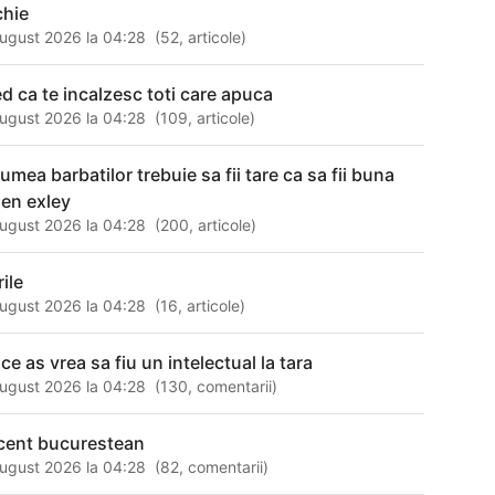
chie
ugust 2026 la 04:28
(
52
,
articole
)
ed ca te incalzesc toti care apuca
ugust 2026 la 04:28
(
109
,
articole
)
lumea barbatilor trebuie sa fii tare ca sa fii buna
len exley
ugust 2026 la 04:28
(
200
,
articole
)
rile
ugust 2026 la 04:28
(
16
,
articole
)
ce as vrea sa fiu un intelectual la tara
ugust 2026 la 04:28
(
130
,
comentarii
)
cent bucurestean
ugust 2026 la 04:28
(
82
,
comentarii
)