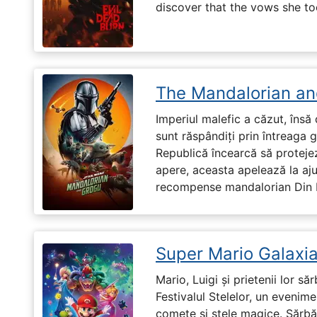
discover that the vows she too
The Mandalorian an
Imperiul malefic a căzut, însă 
sunt răspândiți prin întreaga 
Republică încearcă să proteje
apere, aceasta apelează la aju
recompense mandalorian Din Dj
Super Mario Galaxia
Mario, Luigi și prietenii lor să
Festivalul Stelelor, un evenim
comete și stele magice. Sărbă