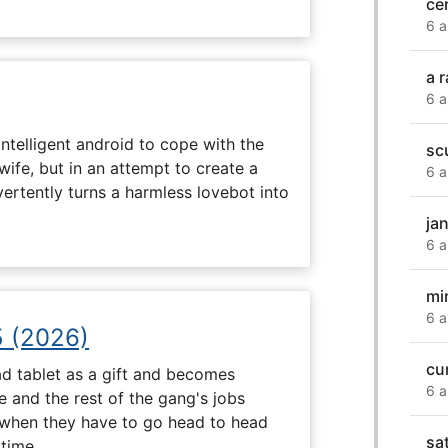
ce
6 a
a 
6 a
intelligent android to cope with the
sc
wife, but in an attempt to create a
6 a
dvertently turns a harmless lovebot into
ja
6 a
mi
6 a
5 (2026)
cu
d tablet as a gift and becomes
6 a
 and the rest of the gang's jobs
when they have to go head to head
sa
ytime.