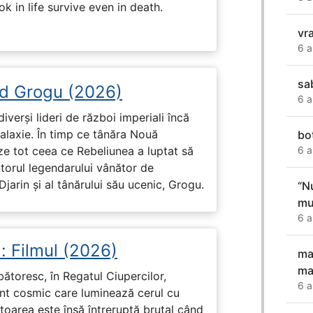
k in life survive even in death.
vr
6 a
sa
d Grogu (2026)
6 a
diverși lideri de război imperiali încă
galaxie. În timp ce tânăra Nouă
bo
6 a
ze tot ceea ce Rebeliunea a luptat să
torul legendarului vânător de
arin și al tânărului său ucenic, Grogu.
“Nu
mul
6 a
: Filmul (2026)
ma
ma
rbătoresc, în Regatul Ciupercilor,
6 a
ent cosmic care luminează cerul cu
toarea este însă întreruptă brutal când