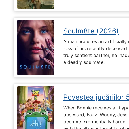
Soulm8te (2026)
A man acquires an artificially 
loss of his recently deceased 
truly sentient partner, he ina
a deadly soulmate.
Povestea jucăriilor 
When Bonnie receives a Lilypa
obsessed, Buzz, Woody, Jessie
become exponentially harder 
with the all-new threat to pla