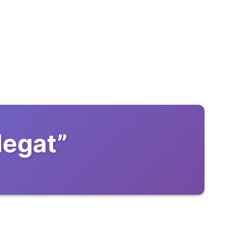
legat
”