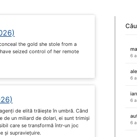
Cău
2026)
onceal the gold she stole from a
ma
have seized control of her remote
6 a
al
6 a
ia
026)
6 a
genți de elită trăiește în umbră. Când
au
de un miliard de dolari, ei sunt trimiși
6 a
ibil care se transformă într-un joc
e și supraviețuire.