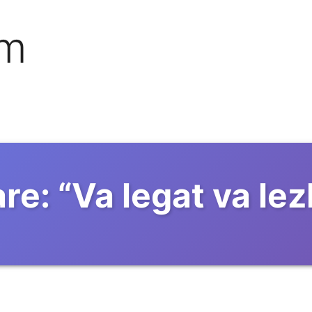
om
re:
“
Va legat va lez