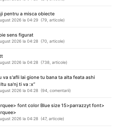
aji pentru a misca obiecte
ugust 2026 la 04:29
(
79
,
articole
)
bie sens figurat
ugust 2026 la 04:28
(
70
,
articole
)
tt
ugust 2026 la 04:28
(
738
,
articole
)
 va s'afli lai gione tu bana ta alta feata ashi
tu sa'nj ti va :x”
ugust 2026 la 04:28
(
94
,
comentarii
)
rquee> font color Blue size 15>parrazzyt font>
rquee>
ugust 2026 la 04:28
(
47
,
articole
)