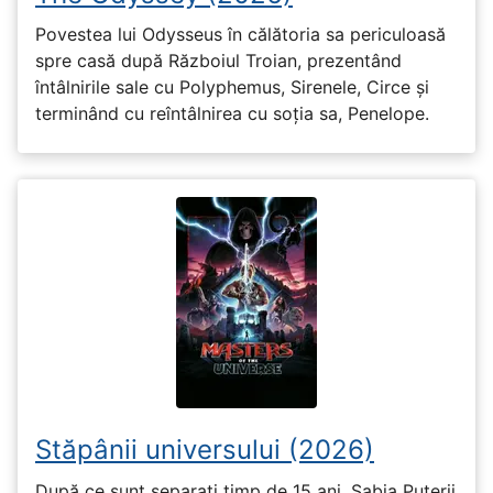
Povestea lui Odysseus în călătoria sa periculoasă
spre casă după Războiul Troian, prezentând
întâlnirile sale cu Polyphemus, Sirenele, Circe și
terminând cu reîntâlnirea cu soția sa, Penelope.
Stăpânii universului (2026)
După ce sunt separați timp de 15 ani, Sabia Puterii