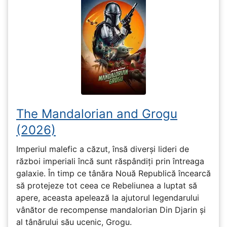
The Mandalorian and Grogu
(2026)
Imperiul malefic a căzut, însă diverși lideri de
război imperiali încă sunt răspândiți prin întreaga
galaxie. În timp ce tânăra Nouă Republică încearcă
să protejeze tot ceea ce Rebeliunea a luptat să
apere, aceasta apelează la ajutorul legendarului
vânător de recompense mandalorian Din Djarin și
al tânărului său ucenic, Grogu.