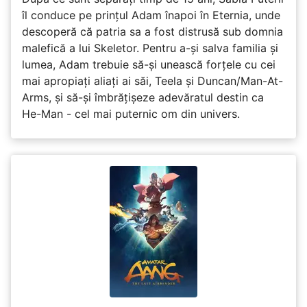
îl conduce pe prințul Adam înapoi în Eternia, unde
descoperă că patria sa a fost distrusă sub domnia
malefică a lui Skeletor. Pentru a-și salva familia și
lumea, Adam trebuie să-și unească forțele cu cei
mai apropiați aliați ai săi, Teela și Duncan/Man-At-
Arms, și să-și îmbrățișeze adevăratul destin ca
He-Man - cel mai puternic om din univers.