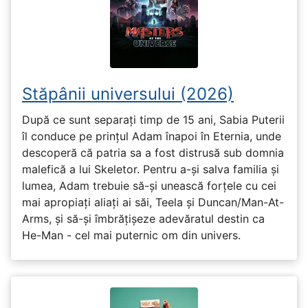
Stăpânii universului (2026)
După ce sunt separați timp de 15 ani, Sabia Puterii
îl conduce pe prințul Adam înapoi în Eternia, unde
descoperă că patria sa a fost distrusă sub domnia
malefică a lui Skeletor. Pentru a-și salva familia și
lumea, Adam trebuie să-și unească forțele cu cei
mai apropiați aliați ai săi, Teela și Duncan/Man-At-
Arms, și să-și îmbrățișeze adevăratul destin ca
He-Man - cel mai puternic om din univers.