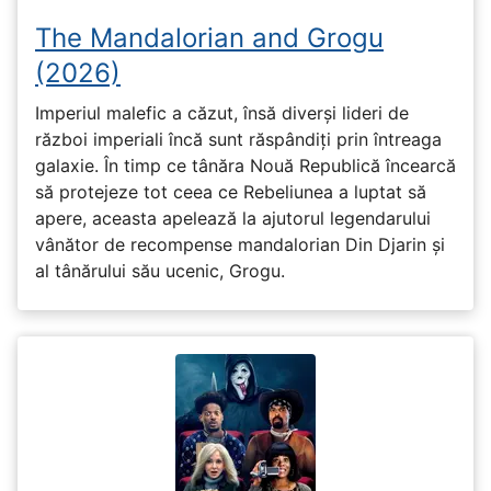
The Mandalorian and Grogu
(2026)
Imperiul malefic a căzut, însă diverși lideri de
război imperiali încă sunt răspândiți prin întreaga
galaxie. În timp ce tânăra Nouă Republică încearcă
să protejeze tot ceea ce Rebeliunea a luptat să
apere, aceasta apelează la ajutorul legendarului
vânător de recompense mandalorian Din Djarin și
al tânărului său ucenic, Grogu.