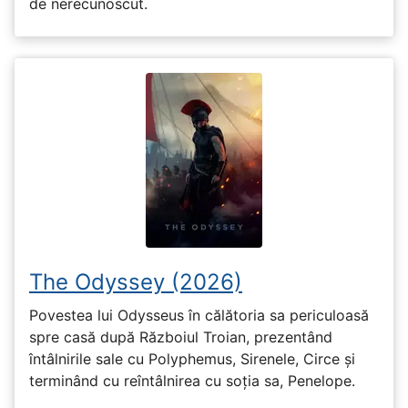
de nerecunoscut.
The Odyssey (2026)
Povestea lui Odysseus în călătoria sa periculoasă
spre casă după Războiul Troian, prezentând
întâlnirile sale cu Polyphemus, Sirenele, Circe și
terminând cu reîntâlnirea cu soția sa, Penelope.