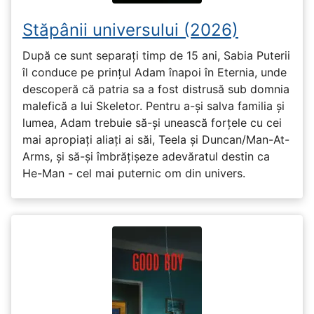
Stăpânii universului (2026)
După ce sunt separați timp de 15 ani, Sabia Puterii
îl conduce pe prințul Adam înapoi în Eternia, unde
descoperă că patria sa a fost distrusă sub domnia
malefică a lui Skeletor. Pentru a-și salva familia și
lumea, Adam trebuie să-și unească forțele cu cei
mai apropiați aliați ai săi, Teela și Duncan/Man-At-
Arms, și să-și îmbrățișeze adevăratul destin ca
He-Man - cel mai puternic om din univers.