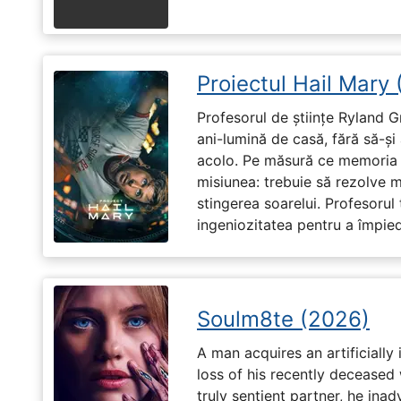
Proiectul Hail Mary
Profesorul de științe Ryland G
ani-lumină de casă, fără să-ș
acolo. Pe măsură ce memoria î
misiunea: trebuie să rezolve 
stingerea soarelui. Profesorul 
ingeniozitatea pentru a împiedi
Soulm8te (2026)
A man acquires an artificially 
loss of his recently deceased 
truly sentient partner, he ina