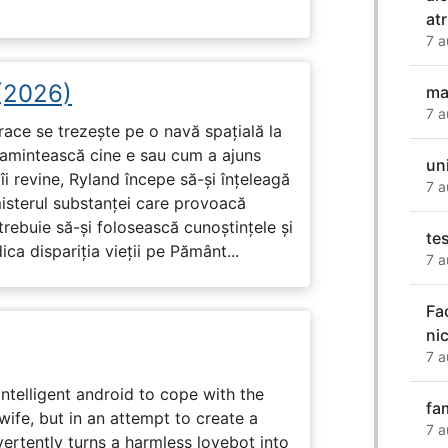
at
7 a
 (2026)
ma
7 a
race se trezește pe o navă spațială la
i amintească cine e sau cum a ajuns
uni
i revine, Ryland începe să-și înțeleagă
7 a
misterul substanței care provoacă
trebuie să-și folosească cunoștințele și
te
ca dispariția vieții pe Pământ...
7 a
Fa
ni
7 a
intelligent android to cope with the
fa
wife, but in an attempt to create a
7 a
dvertently turns a harmless lovebot into