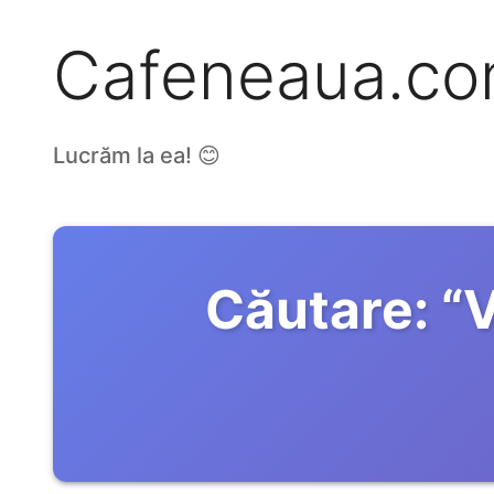
Cafeneaua.c
Lucrăm la ea! 😊
Căutare:
“
V