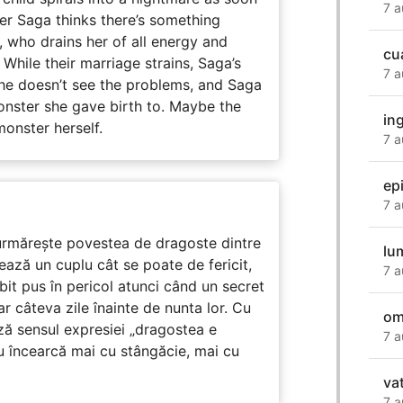
7 a
er Saga thinks there’s something
, who drains her of all energy and
cu
While their marriage strains, Saga’s
7 a
 he doesn’t see the problems, and Saga
monster she gave birth to. Maybe the
ing
onster herself.
7 a
ep
7 a
rmărește povestea de dragoste dintre
lu
ază un cuplu cât se poate de fericit,
7 a
subit pus în pericol atunci când un secret
ar câteva zile înainte de nunta lor. Cu
om
ază sensul expresiei „dragostea e
7 a
u încearcă mai cu stângăcie, mai cu
va
7 a