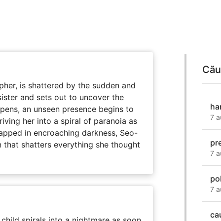
Cău
her, is shattered by the sudden and
sister and sets out to uncover the
ha
eepens, an unseen presence begins to
7 a
driving her into a spiral of paranoia as
rapped in encroaching darkness, Seo-
pr
on that shatters everything she thought
7 a
po
7 a
ca
child spirals into a nightmare as soon