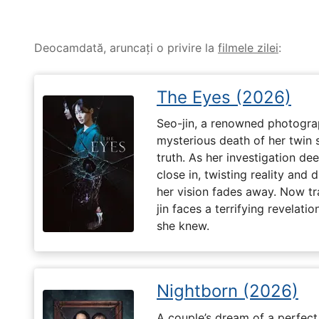
Deocamdată, aruncați o privire la
filmele zilei
:
The Eyes (2026)
Seo-jin, a renowned photograp
mysterious death of her twin 
truth. As her investigation d
close in, twisting reality and 
her vision fades away. Now t
jin faces a terrifying revelati
she knew.
Nightborn (2026)
A couple’s dream of a perfect 