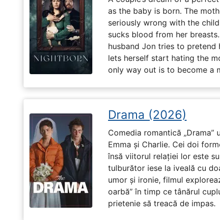
as the baby is born. The moth
seriously wrong with the child
sucks blood from her breasts. 
husband Jon tries to pretend
lets herself start hating the 
only way out is to become a m
Drama (2026)
Comedia romantică „Drama” u
Emma și Charlie. Cei doi forme
însă viitorul relației lor este 
tulburător iese la iveală cu do
umor și ironie, filmul explore
oarbă” în timp ce tânărul cupl
prietenie să treacă de impas.