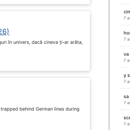
cim
7 a
26)
ho
7 a
ri în univers, dacă cineva ți-ar arăta,
va
7 a
y s
7 a
sa
7 a
s trapped behind German lines during
sc
7 a