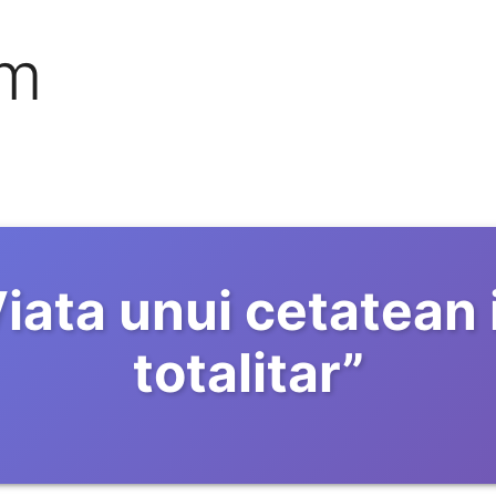
om
iata unui cetatean 
totalitar
”