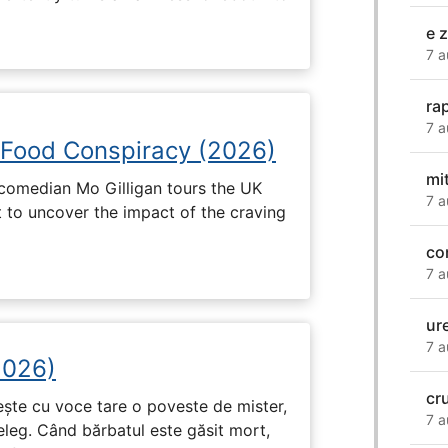
e 
7 a
ra
7 a
 Food Conspiracy (2026)
mi
 comedian Mo Gilligan tours the UK
7 a
t to uncover the impact of the craving
co
7 a
ur
7 a
2026)
cr
tește cu voce tare o poveste de mister,
7 a
eleg. Când bărbatul este găsit mort,