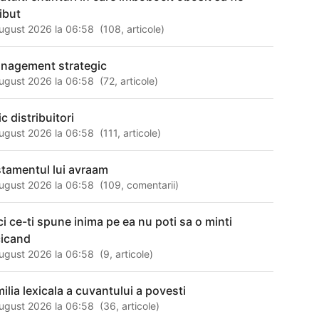
ribut
ugust 2026 la 06:58
(
108
,
articole
)
nagement strategic
ugust 2026 la 06:58
(
72
,
articole
)
c distribuitori
ugust 2026 la 06:58
(
111
,
articole
)
stamentul lui avraam
ugust 2026 la 06:58
(
109
,
comentarii
)
ci ce-ti spune inima pe ea nu poti sa o minti
cicand
ugust 2026 la 06:58
(
9
,
articole
)
milia lexicala a cuvantului a povesti
ugust 2026 la 06:58
(
36
,
articole
)