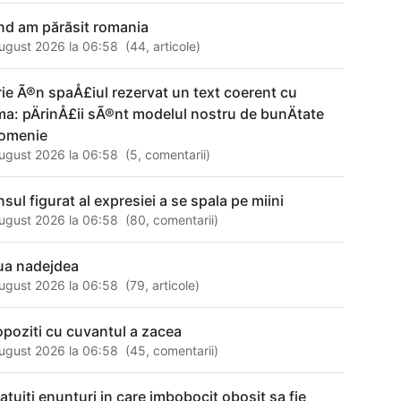
nd am părăsit romania
ugust 2026 la 06:58
(
44
,
articole
)
rie Ã®n spaÅ£iul rezervat un text coerent cu
ma: pÄrinÅ£ii sÃ®nt modelul nostru de bunÄtate
i omenie
ugust 2026 la 06:58
(
5
,
comentarii
)
nsul figurat al expresiei a se spala pe miini
ugust 2026 la 06:58
(
80
,
comentarii
)
lua nadejdea
ugust 2026 la 06:58
(
79
,
articole
)
opoziti cu cuvantul a zacea
ugust 2026 la 06:58
(
45
,
comentarii
)
catuiti enunturi in care imbobocit obosit sa fie