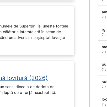
am
7 a
numele de Supergirl, își unește forțele
rg
o călătorie interstelară în semn de
7 a
 când un adversar neașteptat lovește
ma
7 a
pu
7 a
mă lovitură (2026)
su
un sens, dincolo de dorința de
7 a
în luptă de o forță neașteptată.
lo
7 a