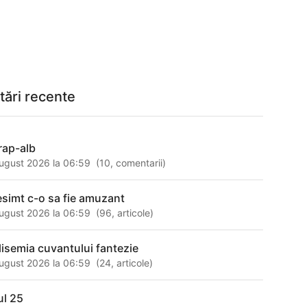
tări recente
rap-alb
ugust 2026 la 06:59
(
10
,
comentarii
)
esimt c-o sa fie amuzant
ugust 2026 la 06:59
(
96
,
articole
)
lisemia cuvantului fantezie
ugust 2026 la 06:59
(
24
,
articole
)
ul 25