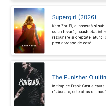
Supergirl (2026)
Kara Zor-El, cunoscută și sub 
cu un tovarăș neașteptat într-
răzbunare și dreptate, atunci
prea aproape de casă.
The Punisher O ulti
În timp ce Frank Castle caută 
răzbunare, este atras din nou 