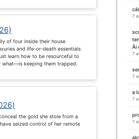
câ
7 a
26)
sc
te
ly of four inside their house
Å
uxuries and life-or-death essentials
7 a
ust learn how to be resourceful to
 what—is keeping them trapped.
se
7 a
a 
7 a
2026)
pr
onceal the gold she stole from a
7 a
have seized control of her remote
al