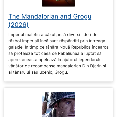
The Mandalorian and Grogu
(2026)
Imperiul malefic a căzut, însă diverși lideri de
război imperiali încă sunt răspândiți prin întreaga
galaxie. În timp ce tânăra Nouă Republică încearcă
să protejeze tot ceea ce Rebeliunea a luptat să
apere, aceasta apelează la ajutorul legendarului
vânător de recompense mandalorian Din Djarin și
al tânărului său ucenic, Grogu.