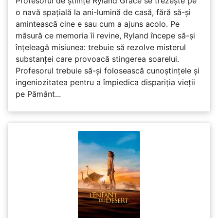
Profesorul de științe Ryland Grace se trezește pe
o navă spațială la ani-lumină de casă, fără să-și
amintească cine e sau cum a ajuns acolo. Pe
măsură ce memoria îi revine, Ryland începe să-și
înțeleagă misiunea: trebuie să rezolve misterul
substanței care provoacă stingerea soarelui.
Profesorul trebuie să-și folosească cunoștințele și
ingeniozitatea pentru a împiedica dispariția vieții
pe Pământ...