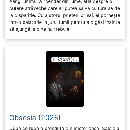
Aang, ultimul Airbender din lume, află despre o
putere străveche care ar putea salva cultura sa de
la dispariție. Cu ajutorul prietenilor săi, el pornește
într-o călătorie în jurul lumii pentru a o găsi înainte
să ajungă la cine nu trebuie.
Obsesia (2026)
După ce rupe o crenguță din misterioasa „Salcie a