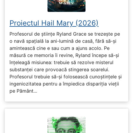
Proiectul Hail Mary (2026)
Profesorul de științe Ryland Grace se trezește pe
o navă spațială la ani-lumină de casă, fără să-și
amintească cine e sau cum a ajuns acolo. Pe
măsură ce memoria îi revine, Ryland începe să-și
înțeleagă misiunea: trebuie să rezolve misterul
substanței care provoacă stingerea soarelui.
Profesorul trebuie să-și folosească cunoștințele și
ingeniozitatea pentru a împiedica dispariția vieții
pe Pământ...