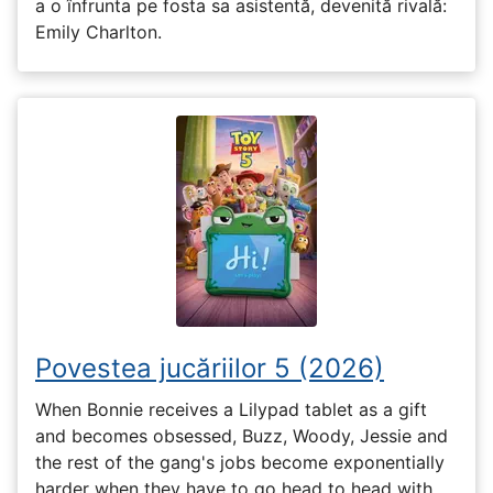
a o înfrunta pe fosta sa asistentă, devenită rivală:
Emily Charlton.
Povestea jucăriilor 5 (2026)
When Bonnie receives a Lilypad tablet as a gift
and becomes obsessed, Buzz, Woody, Jessie and
the rest of the gang's jobs become exponentially
harder when they have to go head to head with