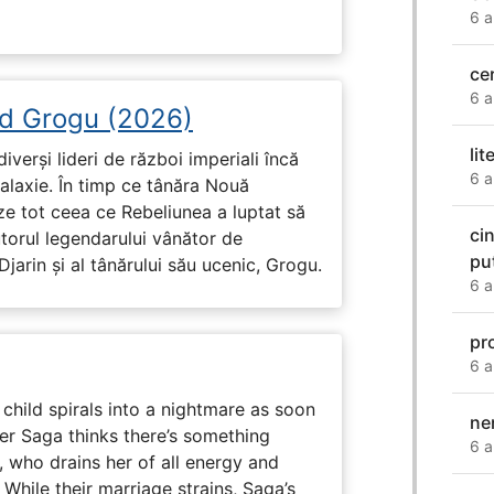
6 a
ce
6 a
d Grogu (2026)
li
diverși lideri de război imperiali încă
6 a
galaxie. În timp ce tânăra Nouă
ze tot ceea ce Rebeliunea a luptat să
ci
torul legendarului vânător de
pu
arin și al tânărului său ucenic, Grogu.
6 a
pr
6 a
child spirals into a nightmare as soon
ne
er Saga thinks there’s something
6 a
, who drains her of all energy and
While their marriage strains, Saga’s