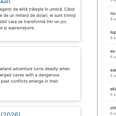
genți de elită trăiește în umbră. Când
nu
de un miliard de dolari, ei sunt trimiși
6 a
ibil care se transformă într-un joc
e și supraviețuire.
lup
6 a
eu
6 a
hailand adventure turns deadly when
sa
erged caves with a dangerous
6 a
past conflicts emerge in their
el
6 a
ch
i (2026)
6 a