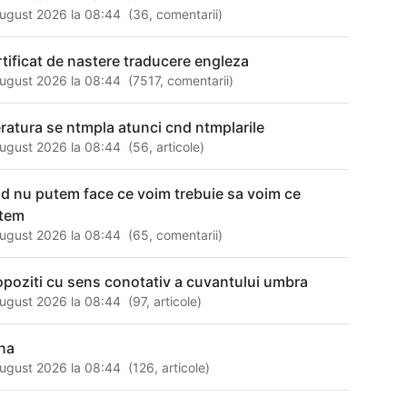
ugust 2026 la 08:44
(
36
,
comentarii
)
rtificat de nastere traducere engleza
ugust 2026 la 08:44
(
7517
,
comentarii
)
teratura se ntmpla atunci cnd ntmplarile
ugust 2026 la 08:44
(
56
,
articole
)
nd nu putem face ce voim trebuie sa voim ce
tem
ugust 2026 la 08:44
(
65
,
comentarii
)
opoziti cu sens conotativ a cuvantului umbra
ugust 2026 la 08:44
(
97
,
articole
)
na
ugust 2026 la 08:44
(
126
,
articole
)