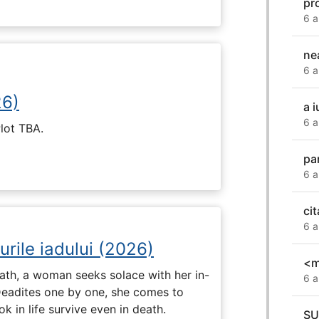
pr
6 a
ne
6 a
26)
a i
6 a
Plot TBA.
pa
6 a
cit
6 a
urile iadului (2026)
<m
ath, a woman seeks solace with her in-
6 a
Deadites one by one, she comes to
k in life survive even in death.
SU