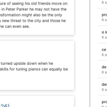
6 a
e of seeing his old friends move on
in Peter Parker he may not have the
pr
ansformation might also be the only
6 a
g new threat to the city and those he
one can even see.
o 
6 a
ce
6 a
 is turned upside down when he
de
skills for tuning pianos can equally be
6 a
de
6 a
pr
026)
6 a