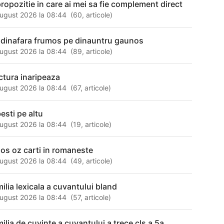
propozitie in care ai mei sa fie complement direct
ugust 2026 la 08:44
(
60
,
articole
)
 dinafara frumos pe dinauntru gaunos
ugust 2026 la 08:44
(
89
,
articole
)
ectura inaripeaza
ugust 2026 la 08:44
(
67
,
articole
)
esti pe altu
ugust 2026 la 08:44
(
19
,
articole
)
os oz carti in romaneste
ugust 2026 la 08:44
(
49
,
articole
)
milia lexicala a cuvantului bland
ugust 2026 la 08:44
(
57
,
articole
)
milia de cuvinte a cuvantului a trece cls a 5a