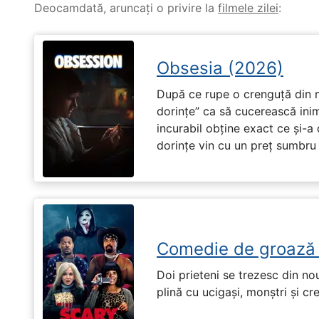
Deocamdată, aruncați o privire la
filmele zilei
:
Obsesia (2026)
După ce rupe o crenguță din m
dorințe” ca să cucerească ini
incurabil obține exact ce și-a
dorințe vin cu un preț sumbru ș
Comedie de groază
Doi prieteni se trezesc din no
plină cu ucigași, monștri și cr