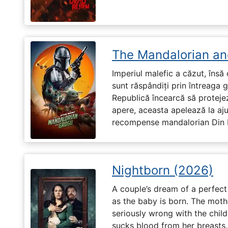
The Mandalorian an
Imperiul malefic a căzut, însă 
sunt răspândiți prin întreaga 
Republică încearcă să proteje
apere, aceasta apelează la aju
recompense mandalorian Din Dj
Nightborn (2026)
A couple’s dream of a perfect 
as the baby is born. The moth
seriously wrong with the child
sucks blood from her breasts. 