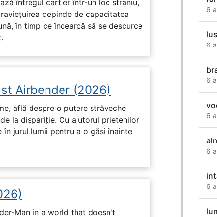
ză întregul cartier într-un loc straniu,
6 a
praviețuirea depinde de capacitatea
nă, în timp ce încearcă să se descurce
lus
.
6 a
br
6 a
ast Airbender (2026)
vo
ume, află despre o putere străveche
6 a
de la dispariție. Cu ajutorul prietenilor
e în jurul lumii pentru a o găsi înainte
al
6 a
in
6 a
026)
lu
ider-Man in a world that doesn't