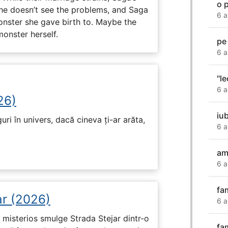
o 
 he doesn’t see the problems, and Saga
6 a
monster she gave birth to. Maybe the
onster herself.
pe
6 a
"l
6 a
26)
iub
ri în univers, dacă cineva ți-ar arăta,
6 a
am
6 a
fa
ar (2026)
6 a
misterios smulge Strada Stejar dintr-o
fa