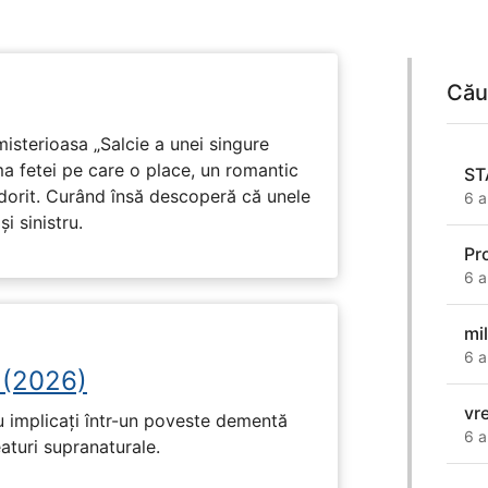
Cău
isterioasa „Salcie a unei singure
ma fetei pe care o place, un romantic
ST
 dorit. Curând însă descoperă că unele
6 a
i sinistru.
Pr
6 a
mi
6 a
 (2026)
vr
u implicați într-un poveste dementă
6 a
eaturi supranaturale.