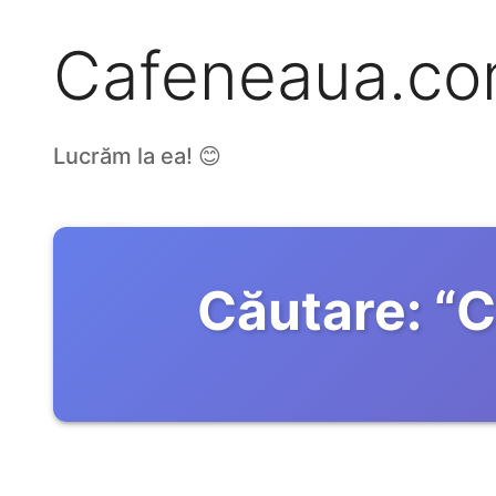
Cafeneaua.c
Lucrăm la ea! 😊
Căutare:
“
C