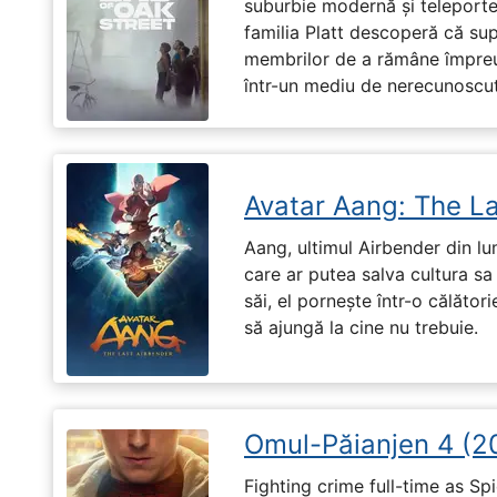
suburbie modernă și teleportea
familia Platt descoperă că su
membrilor de a rămâne împreu
într-un mediu de nerecunoscut
Avatar Aang: The L
Aang, ultimul Airbender din l
care ar putea salva cultura sa 
săi, el pornește într-o călători
să ajungă la cine nu trebuie.
Omul-Păianjen 4 (2
Fighting crime full-time as Sp