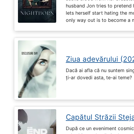
husband Jon tries to pretend
lets herself start hating the 
only way out is to become a m
Ziua adevărului (20
Dacă ai afla că nu suntem singu
ți-ar dovedi asta, te-ai teme?
Capătul Străzii Stej
După ce un eveniment cosmic 