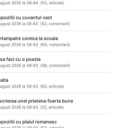
ugust 2026 la 08:44
(
55
,
articole
)
opozitii cu cuvantul vast
ugust 2026 la 08:43
(
52
,
comentarii
)
intampalre comica la scoala
ugust 2026 la 08:43
(
64
,
comentarii
)
 sa faci cu o poezie
ugust 2026 la 08:43
(
48
,
comentarii
)
 alta
ugust 2026 la 08:43
(
82
,
articole
)
scrierea unei prietene foarte bune
ugust 2026 la 08:43
(
22
,
articole
)
opozitii cu plaiul romanesc
ugust 2026 la 08:43
(
53
,
articole
)