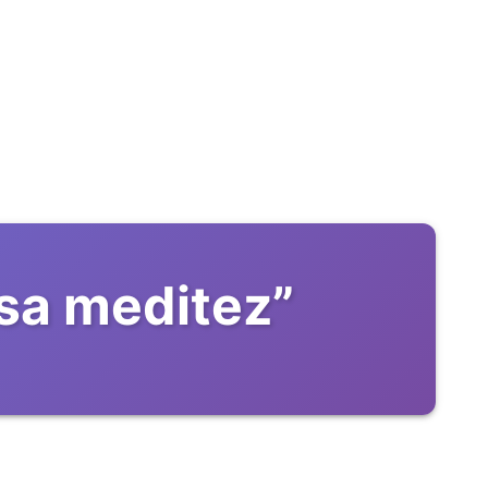
 sa meditez
”