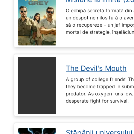
O echipă secretă formată din a
un despot nemilos fură o avere 
să o recupereze – un jaf impos
mortal de strategie, înșelăciun
The Devil's Mouth
A group of college friends' T
they become trapped in subm
predator. As oxygen runs low, 
desperate fight for survival.
Stăpânii universulu