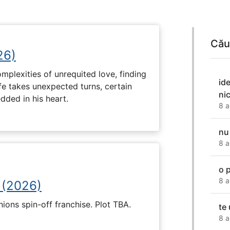
Cău
26)
plexities of unrequited love, finding
id
fe takes unexpected turns, certain
ni
ded in his heart.
8 a
nu
8 a
o 
8 a
 (2026)
nions spin-off franchise. Plot TBA.
te 
8 a