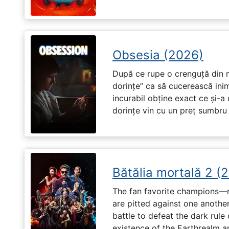
Obsesia (2026)
După ce rupe o crenguță din m
dorințe” ca să cucerească ini
incurabil obține exact ce și-a
dorințe vin cu un preț sumbru ș
Bătălia mortală 2 (
The fan favorite champions—
are pitted against one another
battle to defeat the dark rule
existence of the Earthrealm a