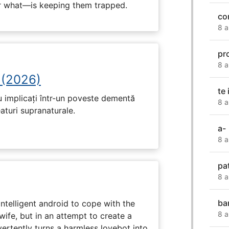
 what—is keeping them trapped.
co
8 a
pr
8 a
 (2026)
te
u implicați într-un poveste dementă
8 a
eaturi supranaturale.
a-
8 a
pa
8 a
ba
intelligent android to cope with the
8 a
wife, but in an attempt to create a
dvertently turns a harmless lovebot into