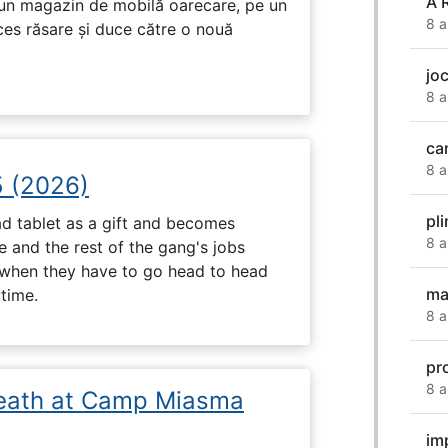
A 
r-un magazin de mobilă oarecare, pe un
8 a
ces răsare și duce către o nouă
jo
8 a
ca
8 a
5 (2026)
pl
d tablet as a gift and becomes
8 a
 and the rest of the gang's jobs
when they have to go head to head
ma
ytime.
8 a
pr
8 a
eath at Camp Miasma
im