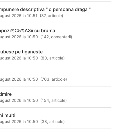
mpunere descriptiva " o persoana draga "
ugust 2026 la 10:51
(
37
,
articole
)
opozi%C5%A3ii cu bruma
ugust 2026 la 10:50
(
142
,
comentarii
)
 iubesc pe tiganeste
ugust 2026 la 10:50
(
80
,
articole
)
ugust 2026 la 10:50
(
703
,
articole
)
timire
ugust 2026 la 10:50
(
154
,
articole
)
ni multi
ugust 2026 la 10:50
(
38
,
articole
)