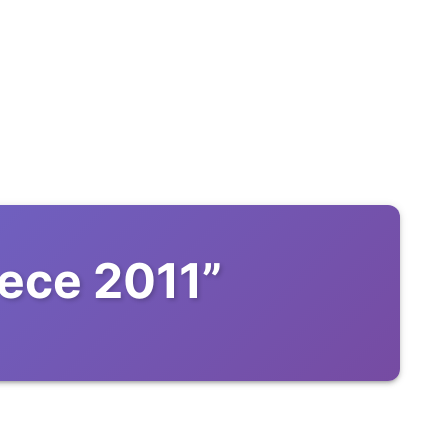
ece 2011
”