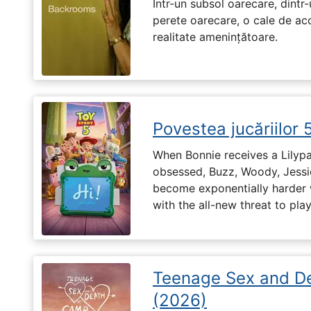
Într-un subsol oarecare, dint
perete oarecare, o cale de ac
realitate amenințătoare.
Povestea jucăriilor 
When Bonnie receives a Lilypa
obsessed, Buzz, Woody, Jessie
become exponentially harder 
with the all-new threat to pla
Teenage Sex and D
(2026)