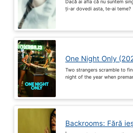
Dacă ai afla că nu suntem singu
ți-ar dovedi asta, te-ai teme?
One Night Only (20
Two strangers scramble to fi
night of the year when premari
Backrooms: Fără ieș