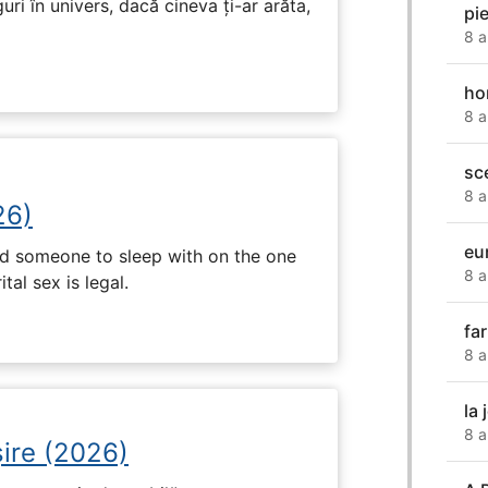
ri în univers, dacă cineva ți-ar arăta,
pi
8 a
ho
8 a
sc
8 a
26)
eu
nd someone to sleep with on the one
8 a
tal sex is legal.
fa
8 a
la 
8 a
ire (2026)