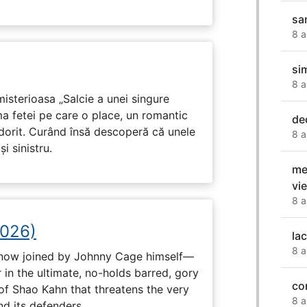
sa
8 a
si
8 a
isterioasa „Salcie a unei singure
ma fetei pe care o place, un romantic
de
 dorit. Curând însă descoperă că unele
8 a
i sinistru.
me
vi
8 a
2026)
la
8 a
now joined by Johnny Cage himself—
 in the ultimate, no-holds barred, gory
co
 of Shao Kahn that threatens the very
8 a
nd its defenders.