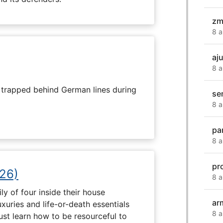
zm
8 a
aj
8 a
s trapped behind German lines during
se
8 a
pa
8 a
pr
26)
8 a
ly of four inside their house
ar
uxuries and life-or-death essentials
8 a
ust learn how to be resourceful to