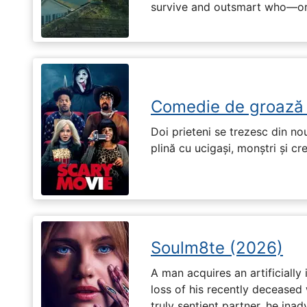
survive and outsmart who—or
Comedie de groază
Doi prieteni se trezesc din no
plină cu ucigași, monștri și cr
Soulm8te (2026)
A man acquires an artificially 
loss of his recently deceased 
truly sentient partner, he ina