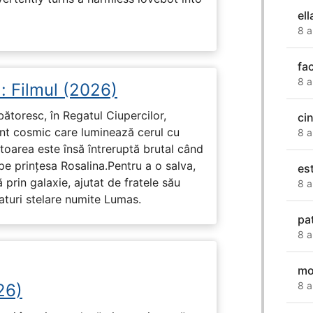
ell
8 a
fa
8 a
: Filmul (2026)
rbătoresc, în Regatul Ciupercilor,
ci
ent cosmic care luminează cerul cu
8 a
toarea este însă întreruptă brutal când
pe prinţesa Rosalina.Pentru a o salva,
es
 prin galaxie, ajutat de fratele său
8 a
eaturi stelare numite Lumas.
pa
8 a
mo
8 a
26)