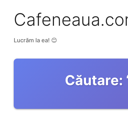
Cafeneaua.c
Lucrăm la ea! 😊
Căutare: