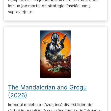
într-un joc mortal de strategie, înșelăciune și
supraviețuire.
The Mandalorian and Grogu
(2026)
Imperiul malefic a căzut, însă diverși lideri de
război imperiali încă sunt răspândiți prin întreaga