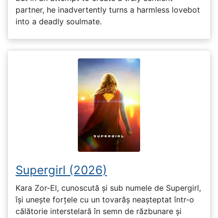
partner, he inadvertently turns a harmless lovebot
into a deadly soulmate.
Supergirl (2026)
Kara Zor-El, cunoscută și sub numele de Supergirl,
își unește forțele cu un tovarăș neașteptat într-o
călătorie interstelară în semn de răzbunare și