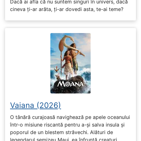
Dacă ai afla că nu suntem singuri în univers, dacă
cineva ți-ar arăta, ți-ar dovedi asta, te-ai teme?
Vaiana (2026)
O tânără curajoasă navighează pe apele oceanului
într-o misiune riscantă pentru a-și salva insula și
poporul de un blestem străvechi. Alături de
legendarul semizeu Maui, ea înfruntă creaturi